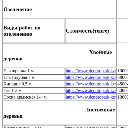
Озеленение
Виды работ по
Стоимость(тенге)
озеленению
Хвойные
деревья
Ель шренка 1 м
https://www.dendropark.kz/
1000
Ель голубая 1 м
https://www.dendropark.kz/
3800
Кипарис 0,5 м
https://www.dendropark.kz/
4500
Туя 1-2 м
https://www.dendropark.kz/
5000
Сосна крымская 1-4 м
https://www.dendropark.kz/
1000
Лиственные
деревья