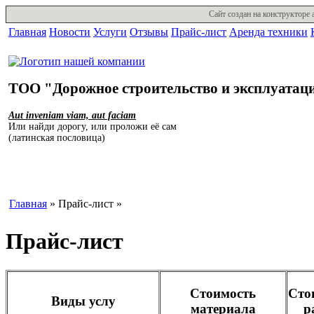
Сайт создан на конструкторе 
Главная
Новости
Услуги
Отзывы
Прайс-лист
Аренда техники
ТОО "Дорожное строительство и эксплуатац
Aut inveniam viam, aut faciam
Или найди дорогу, или проложи её сам
(латинская пословица)
Главная
» Прайс-лист »
Прайс-лист
Стоимость
Сто
Виды услу
материала
р