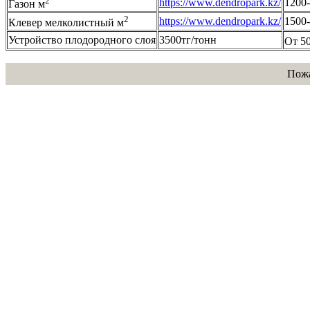
2
https://www.dendropark.kz/
1200
Газон м
2
https://www.dendropark.kz/
1500
Клевер мелколистный м
Устройство плодородного слоя
3500тг/тонн
От 5
Пожа