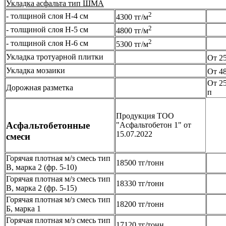
Укладка асфальта тип ШМА
2
- толщиной слоя Н-4 см
4300 тг/м
2
- толщиной слоя Н-5 см
4800 тг/м
2
- толщиной слоя Н-6 см
5300 тг/м
Укладка тротуарной плитки
От 25
Укладка мозаики
От 48
От 25
Дорожная разметка
п
Продукция ТОО
Асфальтобетонные
"Асфальтобетон 1" от
15.07.2022
смеси
Горячая плотная м/з смесь тип
18500 тг/тонн
В, марка 2 (фр. 5-10)
Горячая плотная м/з смесь тип
18330 тг/тонн
В, марка 2 (фр. 5-15)
Горячая плотная м/з смесь тип
18200 тг/тонн
Б, марка 1
Горячая плотная м/з смесь тип
17120 тг/тонн