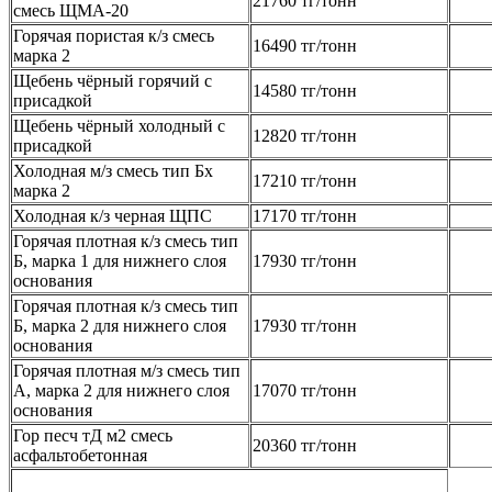
21760 тг/тонн
смесь ЩМА-20
Горячая пористая к/з смесь
16490 тг/тонн
марка 2
Щебень чёрный горячий с
14580 тг/тонн
присадкой
Щебень чёрный холодный с
12820 тг/тонн
присадкой
Холодная м/з смесь тип Бх
17210 тг/тонн
марка 2
Холодная к/з черная ЩПС
17170 тг/тонн
Горячая плотная к/з смесь тип
Б, марка 1 для нижнего слоя
17930 тг/тонн
основания
Горячая плотная к/з смесь тип
Б, марка 2 для нижнего слоя
17930 тг/тонн
основания
Горячая плотная м/з смесь тип
А, марка 2 для нижнего слоя
17070 тг/тонн
основания
Гор песч тД м2 смесь
20360 тг/тонн
асфальтобетонная