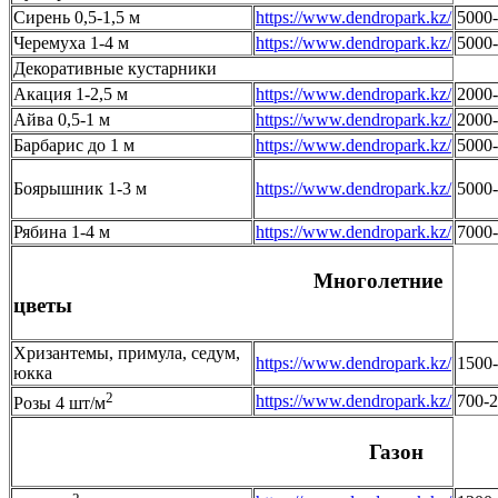
Сирень 0,5-1,5 м
https://www.dendropark.kz/
5000
Черемуха 1-4 м
https://www.dendropark.kz/
5000
Декоративные кустарники
Акация 1-2,5 м
https://www.dendropark.kz/
2000
Айва 0,5-1 м
https://www.dendropark.kz/
2000
Барбарис до 1 м
https://www.dendropark.kz/
5000
Боярышник 1-3 м
https://www.dendropark.kz/
5000
Рябина 1-4 м
https://www.dendropark.kz/
7000
Многолетние
цветы
Хризантемы, примула, седум,
https://www.dendropark.kz/
1500
юкка
2
https://www.dendropark.kz/
700-
Розы 4 шт/м
Газон