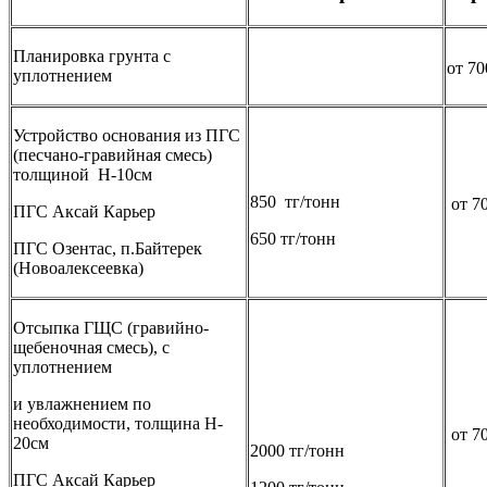
Планировка грунта с
от 70
уплотнением
Устройство основания из ПГС
(песчано-гравийная смесь)
толщиной Н-10см
850 тг/тонн
от 70
ПГС Аксай Карьер
650 тг/тонн
ПГС Озентас, п.Байтерек
(Новоалексеевка)
Отсыпка ГЩС (гравийно-
щебеночная смесь), с
уплотнением
и увлажнением по
необходимости, толщина H-
от 70
20см
2000 тг/тонн
ПГС Аксай Карьер